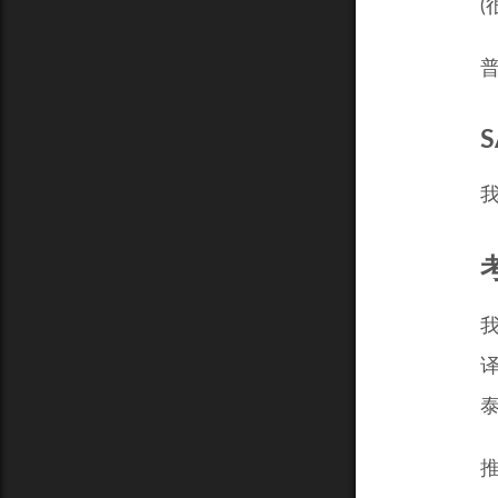
(
S
推