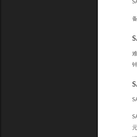
S
钟
S
S