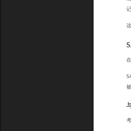
记
这
在
考