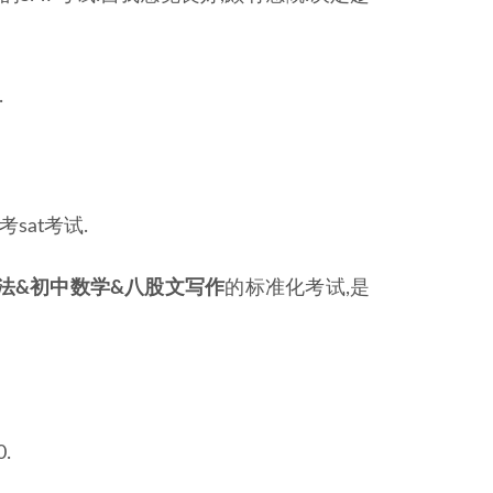
.
sat考试.
法&初中数学&八股文写作
的标准化考试,是
.